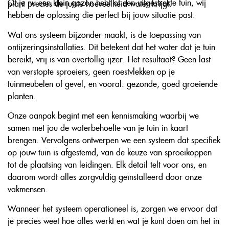
Of je nu een klein gazon hebt of een uitgestrekte tuin, wij
plant precies de juiste hoeveelheid water krijgt.
hebben de oplossing die perfect bij jouw situatie past.
Wat ons systeem bijzonder maakt, is de toepassing van
ontijzeringsinstallaties. Dit betekent dat het water dat je tuin
bereikt, vrij is van overtollig ijzer. Het resultaat? Geen last
van verstopte sproeiers, geen roestvlekken op je
tuinmeubelen of gevel, en vooral: gezonde, goed groeiende
planten.
Onze aanpak begint met een kennismaking waarbij we
samen met jou de waterbehoefte van je tuin in kaart
brengen. Vervolgens ontwerpen we een systeem dat specifiek
op jouw tuin is afgestemd, van de keuze van sproeikoppen
tot de plaatsing van leidingen. Elk detail telt voor ons, en
daarom wordt alles zorgvuldig geïnstalleerd door onze
vakmensen.
Wanneer het systeem operationeel is, zorgen we ervoor dat
je precies weet hoe alles werkt en wat je kunt doen om het in