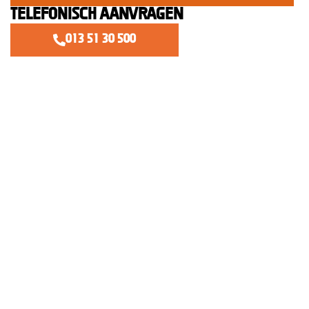
Telefonisch aanvragen
013 51 30 500
Complete installatie van robotmaaiers
en beregeningssystemen
Bij Van Iersel Tuin & Park combineren we slimme technologie
met vakmanschap. Of het nu gaat om het installeren van een