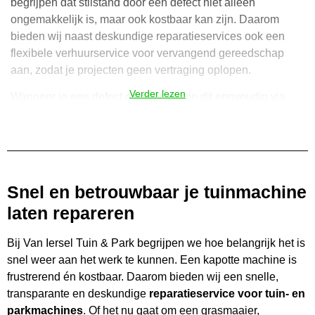
begrijpen dat stilstand door een defect niet alleen
ongemakkelijk is, maar ook kostbaar kan zijn. Daarom
bieden wij naast deskundige reparatieservices ook een
flexibele verhuurservice voor vervangend gereedschap
aan, zodat je projecten geen vertraging oplopen.
Verder lezen
Wanneer je een defect ontdekt, kun je dit eenvoudig via
onze website melden. Wij bieden verschillende
transportopties om je machine op te halen, of je kunt deze
zelf naar onze werkplaats brengen. Eenmaal bij ons wordt
je machine grondig gediagnosticeerd om de exacte
problemen te identificeren. Onze deskundige technici
Snel en betrouwbaar je tuinmachine
nemen de tijd om elk aspect van de machine te
laten repareren
inspecteren, zodat geen enkel probleem over het hoofd
wordt gezien.
Bij Van Iersel Tuin & Park begrijpen we hoe belangrijk het is
Communicatie is essentieel in ons proces. Bij ingrijpende
snel weer aan het werk te kunnen. Een kapotte machine is
reparaties zorgen we ervoor dat je volledig op de hoogte
frustrerend én kostbaar. Daarom bieden wij een snelle,
bent van de benodigde reparaties en de verwachte kosten
transparante en deskundige
reparatieservice voor tuin- en
voordat we beginnen. Onverwachte kosten worden altijd
parkmachines
. Of het nu gaat om een grasmaaier,