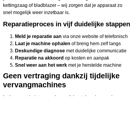
vooraf besproken, zodat je niet voor verrassingen komt te
kettingzaag of bladblazer – wij zorgen dat je apparaat zo
staan. Als een reparatie langer duurt, bieden we de
snel mogelijk weer inzetbaar is.
mogelijkheid om tijdelijk vervangend gereedschap te huren
Reparatieproces in vijf duidelijke stappen
uit onze uitgebreide verhuurvloot. Dit helpt je om door te
gaan met je werk terwijl wij zorgen voor je machine.
Meld je reparatie aan
via onze website of telefonisch
Laat je machine ophalen
of breng hem zelf langs
Kies voor Van Iersel Tuin & Park voor een betrouwbare,
Deskundige diagnose
met duidelijke communicatie
efficiënte en communicatieve benadering van machine
Reparatie na akkoord
op kosten en aanpak
reparaties. Wij staan garant voor kwaliteit en streven naar
Snel weer aan het werk
met je herstelde machine
minimale downtime met maximale efficiëntie, zodat je altijd
op je apparatuur kunt rekenen.
Geen vertraging dankzij tijdelijke
vervangmachines
Is de reparatie iets complexer of duurt deze langer dan
verwacht? Geen probleem. Dankzij onze verhuurservice
bieden we tijdelijk vervangend tuingereedschap aan, zodat
jouw klus geen vertraging oploopt. Zo blijf je productief, ook
als jouw eigen machine nog in onderhoud is.