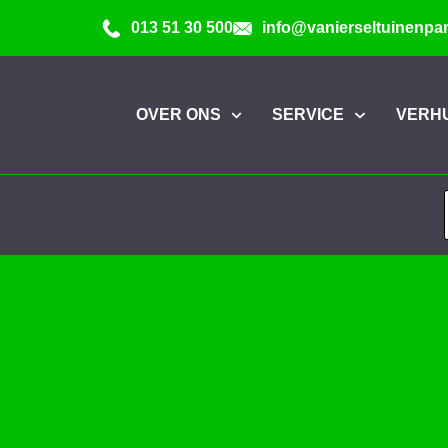
013 51 30 500
info@vanierseltuinenpar
OVER ONS
SERVICE
VERH