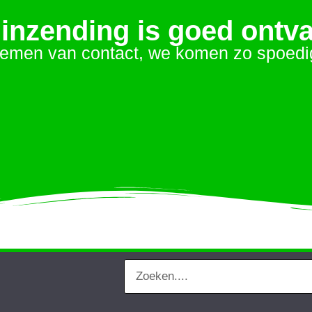
inzending is goed ontv
emen van contact, we komen zo spoedig m