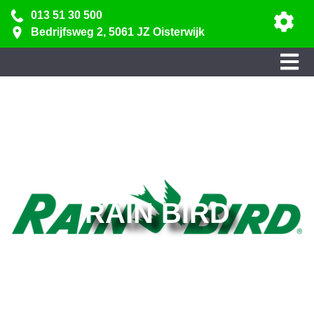
013 51 30 500
Bedrijfsweg 2, 5061 JZ Oisterwijk
RAIN BIRD