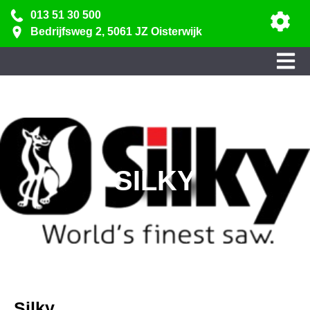
013 51 30 500
Bedrijfsweg 2, 5061 JZ Oisterwijk
SILKY
Silky